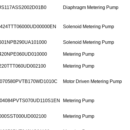
S117ASS2002D01B0
Diaphragm Metering Pump
424TTT06000UD00000EN
Solenoid Metering Pump
601NPB290UA101000
Solenoid Metering Pump
420NPE060UD010000
Metering Pump
220TTT060UD002100
Metering Pump
070580PVTB170WD1010C
Motor Driven Metering Pump
04084PVTS070UD110S1EN
Metering Pump
000SST000UD002100
Metering Pump