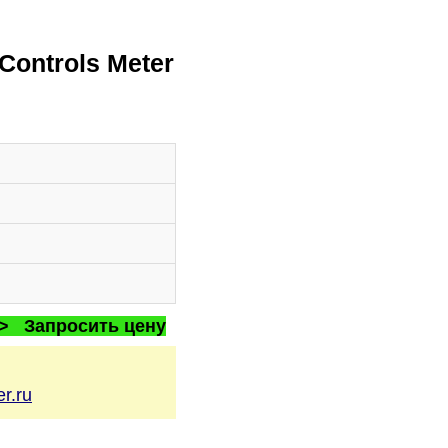
ontrols Meter
 > Запросить цену
r.ru