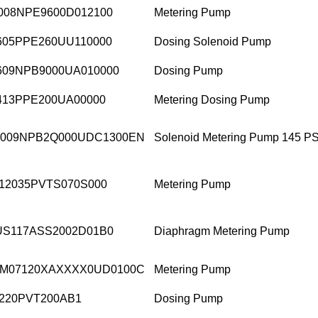
008NPE9600D012100
Metering Pump
605PPE260UU110000
Dosing Solenoid Pump
609NPB9000UA010000
Dosing Pump
413PPE200UA00000
Metering Dosing Pump
009NPB2Q000UDC1300EN
Solenoid Metering Pump 145 PS
12035PVTS070S000
Metering Pump
S117ASS2002D01B0
Diaphragm Metering Pump
M07120XAXXXX0UD0100C
Metering Pump
220PVT200AB1
Dosing Pump