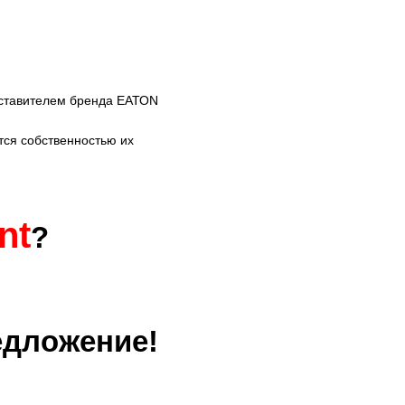
ставителем бренда ЕАТОN
тся собственностью их
nt
?
едложение!