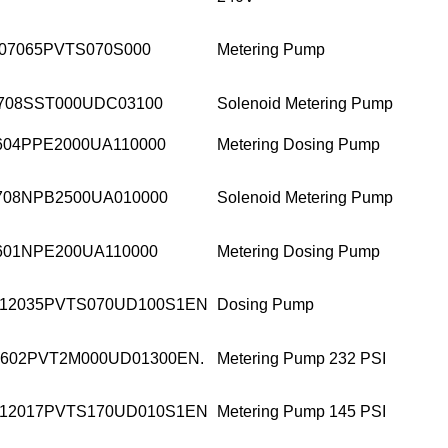
07065PVTS070S000
Metering Pump
708SST000UDC03100
Solenoid Metering Pump
604PPE2000UA110000
Metering Dosing Pump
708NPB2500UA010000
Solenoid Metering Pump
601NPE200UA110000
Metering Dosing Pump
12035PVTS070UD100S1EN
Dosing Pump
602PVT2M000UD01300EN.
Metering Pump 232 PSI
12017PVTS170UD010S1EN
Metering Pump 145 PSI