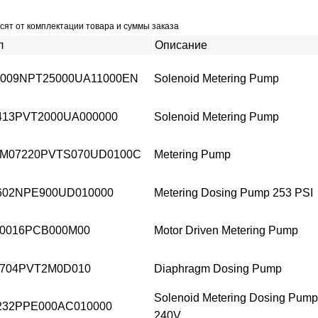
сят от комплектации товара и суммы заказа
л
Описание
009NPT25000UA11000EN
Solenoid Metering Pump
413PVT2000UA000000
Solenoid Metering Pump
M07220PVTS070UD0100C
Metering Pump
602NPE900UD010000
Metering Dosing Pump 253 PSI
0016PCB000M00
Motor Driven Metering Pump
704PVT2M0D010
Diaphragm Dosing Pump
Solenoid Metering Dosing Pump
232PPE000AC010000
240V