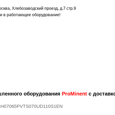
сква, Хлебозаводский проезд, д.7 стр.9
 в работающее оборудование!
шленного оборудования
ProMinent
с доставко
H07065PVTS070UD110S1EN