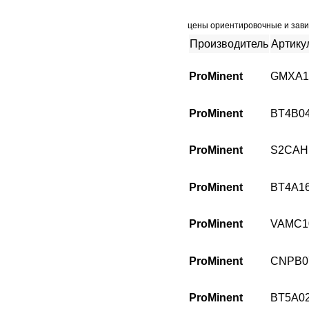
цены ориентировочные и зави
Производитель
Артику
ProMinent
GMXA1
ProMinent
BT4B0
ProMinent
S2CAH
ProMinent
BT4A1
ProMinent
VAMC1
ProMinent
CNPB0
ProMinent
BT5A0