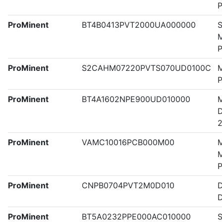
ProMinent
BT4B0413PVT2000UA000000
S
M
ProMinent
S2CAHM07220PVTS070UD0100C
M
ProMinent
BT4A1602NPE900UD010000
M
2
ProMinent
VAMC10016PCB000M00
M
M
ProMinent
CNPB0704PVT2M0D010
ProMinent
BT5A0232PPE000AC010000
S