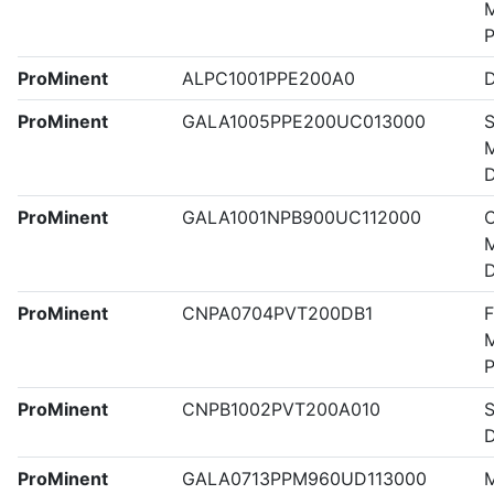
M
ProMinent
ALPC1001PPE200A0
ProMinent
GALA1005PPE200UC013000
S
M
ProMinent
GALA1001NPB900UC112000
C
M
ProMinent
CNPA0704PVT200DB1
F
M
ProMinent
CNPB1002PVT200A010
S
ProMinent
GALA0713PPM960UD113000
M