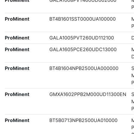
ProMinent
GALA1008PVT460UD002000
M
P
ProMinent
BT4B1601SST0000UA100000
M
ProMinent
GALA1005PVT260UD112100
ProMinent
GALA1605PCE260UDC13000
M
ProMinent
BT4B1604NPB2500UA000000
S
M
ProMinent
GMXA1602PPB2M000UD11300EN
S
M
ProMinent
BT5B0713NPB2500UA010000
M