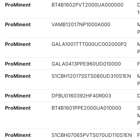
ProMinent
BT4B1602PVT2000UA000000
ProMinent
VAMB12017NP1000A000
M
ProMinent
GALA1001TTT000UC002000P2
M
ProMinent
GALA0413PPE960UD010000
F
ProMinent
S1CBH12017SSTS080UD310S1EN
M
P
ProMinent
DFBU0160392HF40R003
ProMinent
BT4B1601PPE2000UA010000
S
M
ProMinent
S1CBH07065PVTS070UD110S1EN
F