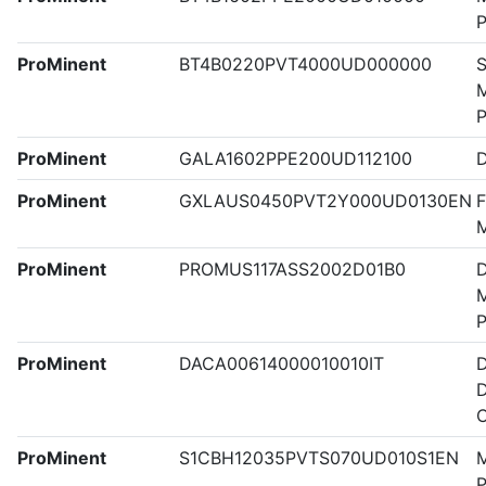
P
ProMinent
BT4B0220PVT4000UD000000
S
M
ProMinent
GALA1602PPE200UD112100
ProMinent
GXLAUS0450PVT2Y000UD0130EN
F
M
ProMinent
PROMUS117ASS2002D01B0
M
ProMinent
DACA00614000010010IT
D
D
C
ProMinent
S1CBH12035PVTS070UD010S1EN
M