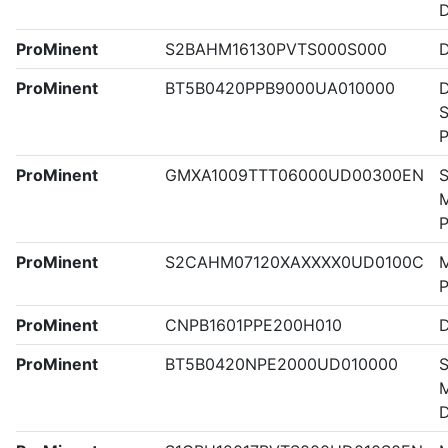
ProMinent
S2BAHM16130PVTS000S000
ProMinent
BT5B0420PPB9000UA010000
D
S
ProMinent
GMXA1009TTT06000UD00300EN
S
M
ProMinent
S2CAHM07120XAXXXX0UD0100C
M
ProMinent
CNPB1601PPE200H010
ProMinent
BT5B0420NPE2000UD010000
S
M