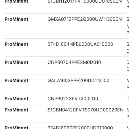
ProMinent
S1CBH12017PVTS000UD010S0EN
M
P
ProMinent
GMXA0715PPE2Q000UW11300EN
S
M
ProMinent
BT4B1604NPB9000UA010000
S
ProMinent
CNPB0704PPE2M0D010
ProMinent
GALA1602PPE200UD112100
M
ProMinent
CNPB0223PVT200I010
ProMinent
S1CBH04120PVTS070UD00020EN
M
ProMinent
BT4B1602PPE2000UD010000
M