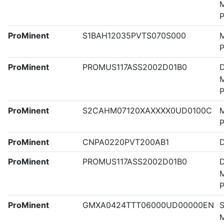
M
P
ProMinent
S1BAH12035PVTS070S000
M
ProMinent
PROMUS117ASS2002D01B0
M
ProMinent
S2CAHM07120XAXXXX0UD0100C
M
ProMinent
CNPA0220PVT200AB1
ProMinent
PROMUS117ASS2002D01B0
M
ProMinent
GMXA0424TTT06000UD00000EN
S
M