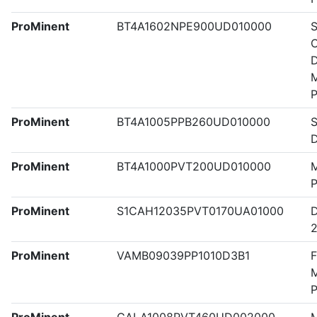
ProMinent
BT4A1602NPE900UD010000
S
C
D
M
ProMinent
BT4A1005PPB260UD010000
S
ProMinent
BT4A1000PVT200UD010000
M
ProMinent
S1CAH12035PVT0170UA01000
ProMinent
VAMB09039PP1010D3B1
F
M