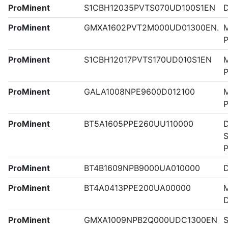
ProMinent
S1CBH12035PVTS070UD100S1EN
ProMinent
GMXA1602PVT2M000UD01300EN.
M
P
ProMinent
S1CBH12017PVTS170UD010S1EN
M
P
ProMinent
GALA1008NPE9600D012100
M
ProMinent
BT5A1605PPE260UU110000
D
S
ProMinent
BT4B1609NPB9000UA010000
ProMinent
BT4A0413PPE200UA00000
M
ProMinent
GMXA1009NPB2Q000UDC1300EN
S