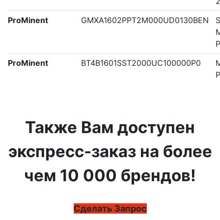
ProMinent
GMXA1602PPT2M000UD0130BEN
S
M
P
ProMinent
BT4B1601SST2000UC100000P0
M
Также Вам доступен
экспресс-заказ на более
чем 10 000 брендов!
Сделать Запрос