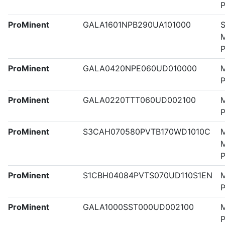
ProMinent
GALA1601NPB290UA101000
S
M
ProMinent
GALA0420NPE060UD010000
M
ProMinent
GALA0220TTT060UD002100
M
ProMinent
S3CAH070580PVTB170WD1010C
M
M
ProMinent
S1CBH04084PVTS070UD110S1EN
M
ProMinent
GALA1000SST000UD002100
M