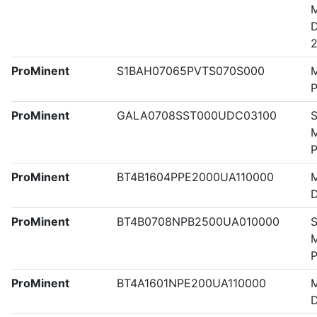
M
ProMinent
S1BAH07065PVTS070S000
M
ProMinent
GALA0708SST000UDC03100
S
M
ProMinent
BT4B1604PPE2000UA110000
M
ProMinent
BT4B0708NPB2500UA010000
S
M
ProMinent
BT4A1601NPE200UA110000
M