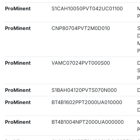
ProMinent
S1CAH10050PVT042UC01100
M
ProMinent
CNP80704PVT2M0D010
S
M
ProMinent
VAMC07024PVT000S00
D
S
ProMinent
S1BAH04120PVTS070N000
ProMinent
BT4B1602PPT2000UA010000
S
ProMinent
BT4B1004NPT2000UA000000
M