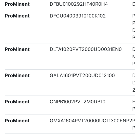
ProMinent
DFBU0100292HF40R0H4
ProMinent
DFCU04003910100R102
P
P
D
ProMinent
DLTA1020PVT2000UD0031EN0
M
ProMinent
GALA1601PVT200UD012100
2
ProMinent
CNPB1002PVT2M0DB10
F
P
ProMinent
GMXA1604PVT20000UC11300ENP2