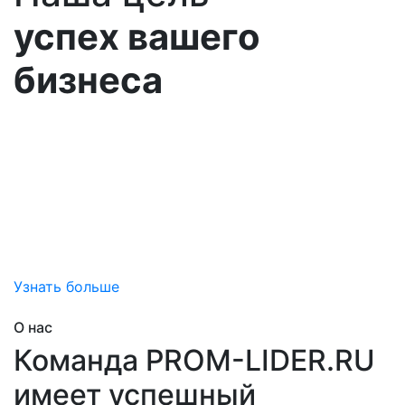
успех вашего
бизнеса
Выстраиваем долгосрочные партнерских
отношения, помогаеим Вам достичь успеха и
привносим дополнительную ценность
за счет снижения затран на обслуживание вашего
оборудования, снижения непредвиденных рисков
простоя,
помогаем добиться эффективной эксплуатации.
Узнать больше
О нас
Команда PROM-LIDER.RU
имеет успешный