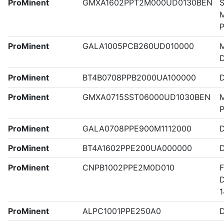
ProMinent
GMXA1602PPT2M000UD0130BEN
S
M
ProMinent
GALA1005PCB260UD010000
M
ProMinent
BT4B0708PPB2000UA100000
ProMinent
GMXA0715SST06000UD1030BEN
M
ProMinent
GALA0708PPE900M1112000
ProMinent
BT4A1602PPE200UA000000
ProMinent
CNPB1002PPE2M0D010
F
1
ProMinent
ALPC1001PPE250A0